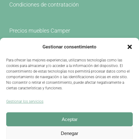
Precios muebles Camper
Camperizaciones
Plan de camperización
Gestionar consentimiento
Noticias
Para ofrecer las mejores experiencias, utilizamos tecnologías como las
cookies para almacenar y/o acceder a la información del dispositivo. El
consentimiento de estas tecnologías nos permitirá procesar datos como el
comportamiento de navegación o las identificaciones únicas en este sitio.
No consentir o retirar el consentimiento, puede afectar negativamente a
ciertas características y funciones.
Gestionar los servicios
Aceptar
Denegar
La Camperona | info@lacamperona.com / 643812100