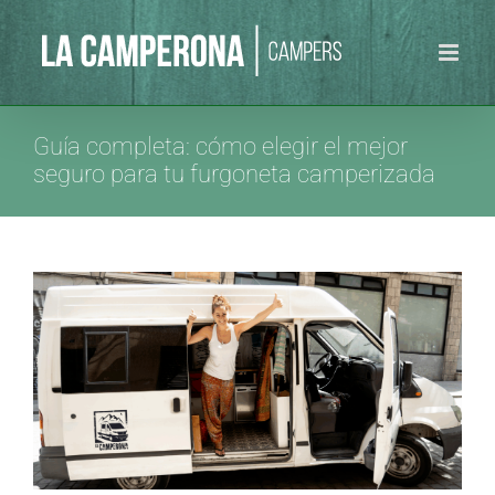
Saltar
al
contenido
Guía completa: cómo elegir el mejor
seguro para tu furgoneta camperizada
Ver
imagen
más
grande